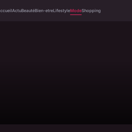
ccueil
Actu
Beauté
Bien-etre
Lifestyle
Mode
Shopping