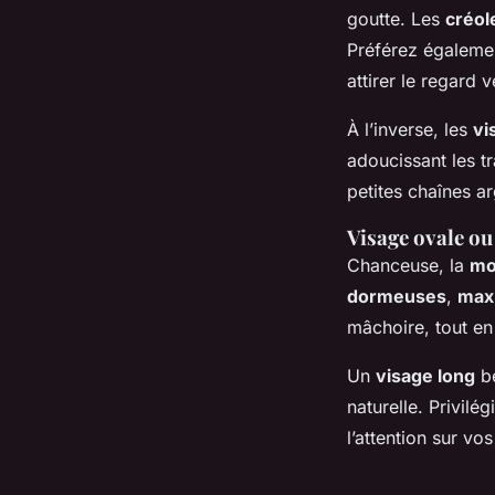
goutte. Les
créol
Préférez égaleme
attirer le regard 
À l’inverse, les
vi
adoucissant les t
petites chaînes a
Visage ovale ou 
Chanceuse, la
mo
dormeuses
,
maxi
mâchoire, tout en 
Un
visage long
bé
naturelle. Privilé
l’attention sur v