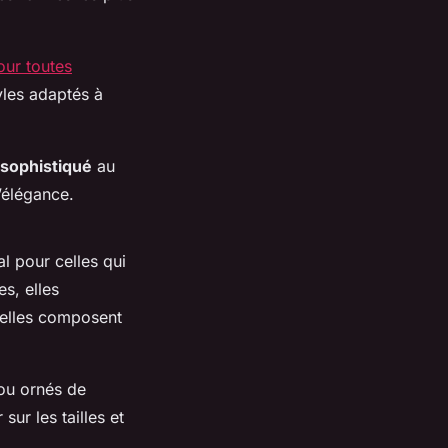
our toutes
yles adaptés à
sophistiqué
au
l’élégance.
al pour celles qui
es, elles
 elles composent
 ou ornés de
ur les tailles et