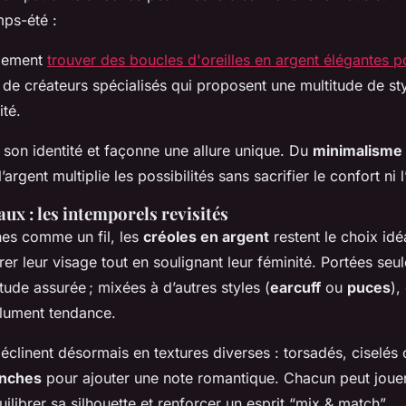
mps-été :
ilement
trouver des boucles d'oreilles en argent élégantes p
de créateurs spécialisés qui proposent une multitude de st
té.
on identité et façonne une allure unique. Du
minimalisme 
’argent multiplie les possibilités sans sacrifier le confort ni 
aux : les intemporels revisités
nes comme un fil, les
créoles en argent
restent le choix idé
rer leur visage tout en soulignant leur féminité. Portées seul
tude assurée ; mixées à d’autres styles (
earcuff
ou
puces
),
lument tendance.
éclinent désormais en textures diverses : torsadés, ciselés
anches
pour ajouter une note romantique. Chacun peut jouer s
ilibrer sa silhouette et renforcer un esprit “mix & match”.