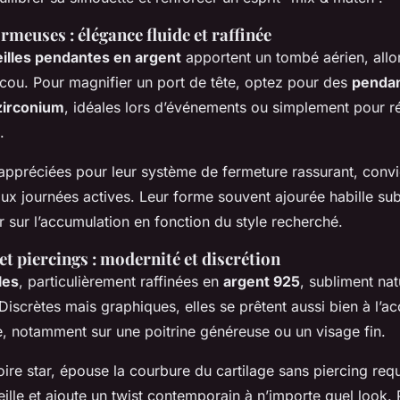
rmeuses : élégance fluide et raffinée
eilles pendantes en argent
apportent un tombé aérien, all
cou. Pour magnifier un port de tête, optez pour des
pendan
 zirconium
, idéales lors d’événements ou simplement pour ré
.
 appréciées pour leur système de fermeture rassurant, conv
ux journées actives. Leur forme souvent ajourée habille subt
r sur l’accumulation en fonction du style recherché.
et piercings : modernité et discrétion
les
, particulièrement raffinées en
argent 925
, subliment nat
Discrètes mais graphiques, elles se prêtent aussi bien à l’a
te, notamment sur une poitrine généreuse ou un visage fin.
ire star, épouse la courbure du cartilage sans piercing requi
eille et ajoute un twist contemporain à n’importe quel look.