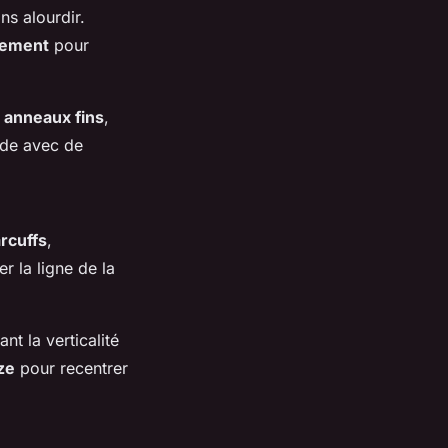
ns alourdir.
lement
pour
s
anneaux fins
,
cade avec de
rcuffs
,
r la ligne de la
nt la verticalité
ze
pour recentrer