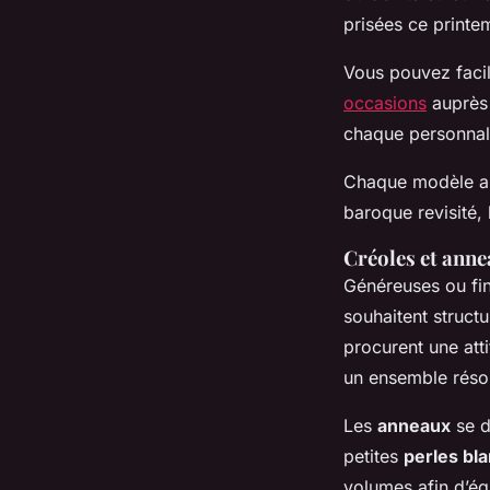
prisées ce printe
Vous pouvez fac
occasions
auprès 
chaque personnali
Chaque modèle a s
baroque revisité, l
Créoles et anne
Généreuses ou fi
souhaitent structu
procurent une atti
un ensemble réso
Les
anneaux
se d
petites
perles bl
volumes afin d’équ