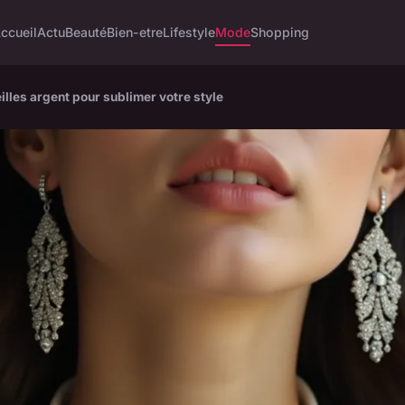
ccueil
Actu
Beauté
Bien-etre
Lifestyle
Mode
Shopping
lles argent pour sublimer votre style