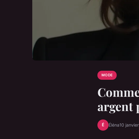
MODE
Comment
argent 
É
Éléna
10 janvie