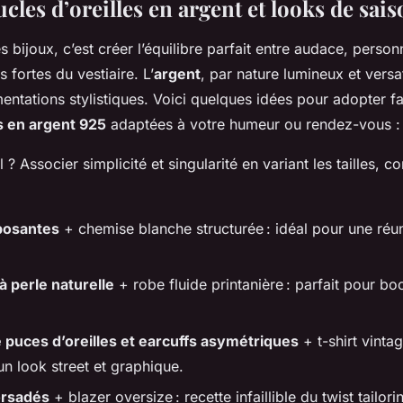
cles d’oreilles en argent et looks de sai
es bijoux, c’est créer l’équilibre parfait entre audace, person
 fortes du vestiaire. L’
argent
, par nature lumineux et versa
mentations stylistiques. Voici quelques idées pour adopter f
s en argent 925
adaptées à votre humeur ou rendez-vous :
l ? Associer simplicité et singularité en variant les tailles, 
posantes
+ chemise blanche structurée : idéal pour une réu
 perle naturelle
+ robe fluide printanière : parfait pour boo
 puces d’oreilles et earcuffs asymétriques
+ t-shirt vinta
n look street et graphique.
orsadés
+ blazer oversize : recette infaillible du twist tailo