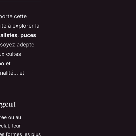
porte cette
te à explorer la
alistes
,
puces
 soyez adepte
ux cultes
ho et
nalité… et
rgent
irée ou au
clat, leur
es formes les plus