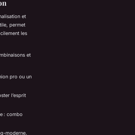
son
nalisation et
tile, permet
acilement les
combinaisons et
nion pro ou un
ster l’esprit
ge : combo
ring-moderne.