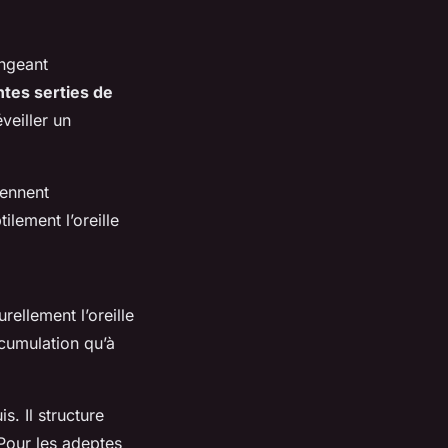
ongeant
tes serties de
veiller un
iennent
ilement l’oreille
urellement l’oreille
ccumulation qu’à
s. Il structure
 Pour les adeptes