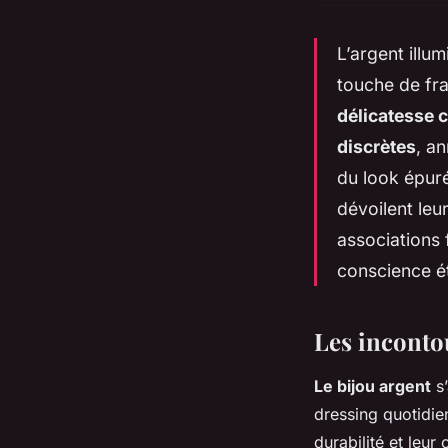
L’argent illu
touche de fra
délicatesse c
discrètes
, a
du look épuré
dévoilent leu
associations 
conscience é
Les inconto
Le bijou argent
s’
dressing quotidie
durabilité et leu