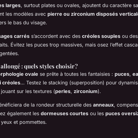
es larges
, surtout plates ou ovales, ajoutent du caractère sa
nt les modèles avec
pierre ou zirconium disposés vertica
vers le bas du visage.
sages carrés
s’accordent avec des
créoles souples
ou de
raits. Évitez les puces trop massives, mais osez l’effet cas
rgentées.
allongé : quels styles choisir ?
rphologie ovale
se prête à toutes les fantaisies :
puces
,
ea
 créoles
… Testez le stacking (superposition) pour dynamise
jouant sur les textures (
perles
,
zirconium
).
néficiera de la rondeur structurelle des
anneaux
, compensa
giez également les
dormeuses courtes
ou les
puces oversi
os yeux et pommettes.