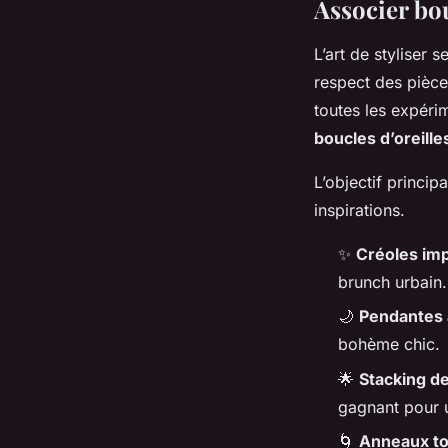
Associer bou
L’art de styliser s
respect des pièces
toutes les expéri
boucles d’oreille
L’objectif principa
inspirations.
✨
Créoles im
brunch urbain.
🌙
Pendantes à
bohème chic.
🌟
Stacking de
gagnant pour u
🌀
Anneaux t