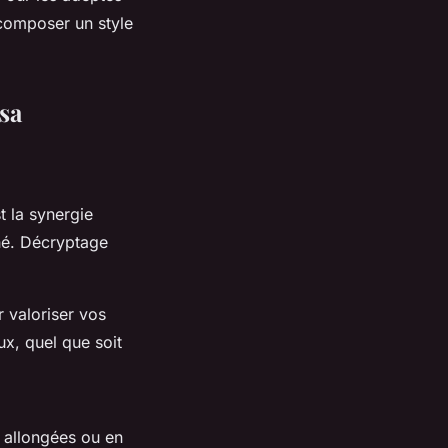
composer un style
sa
st la synergie
ché. Décryptage
r valoriser vos
x, quel que soit
, allongées ou en