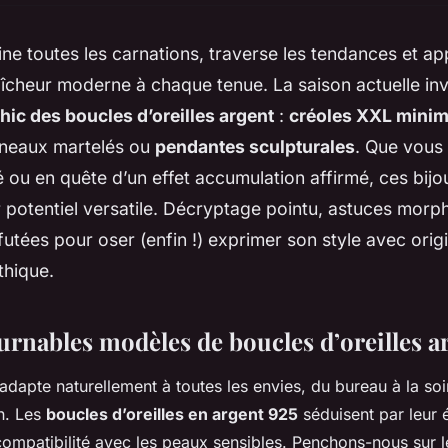
mine toutes les carnations, traverse les tendances et ap
îcheur moderne à chaque tenue. La saison actuelle invi
hic des boucles d’oreilles argent
:
créoles XXL minim
nneaux martelés ou
pendantes sculpturales
. Que vous
 ou en quête d’un effet accumulation affirmé, ces bijo
r potentiel versatile. Décryptage pointu, astuces morp
futées pour oser (enfin !) exprimer son style avec origi
thique.
urnables modèles de boucles d’oreilles a
adapte naturellement à toutes les envies, du bureau à la so
n. Les
boucles d’oreilles en argent 925
séduisent par leur é
r compatibilité avec les peaux sensibles. Penchons-nous sur l